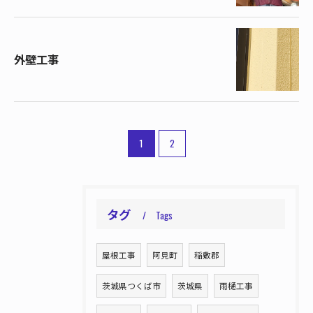
外壁工事
1
2
タグ
Tags
屋根工事
阿見町
稲敷郡
茨城県つくば市
茨城県
雨樋工事