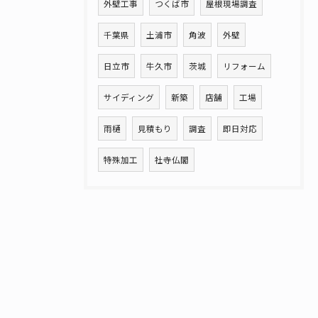
外壁工事
つくば市
屋根現場調査
千葉県
土浦市
角波
外壁
日立市
牛久市
茨城
リフォーム
サイディング
新築
店舗
工場
雨樋
見積もり
調査
即日対応
特殊加工
社寺仏閣