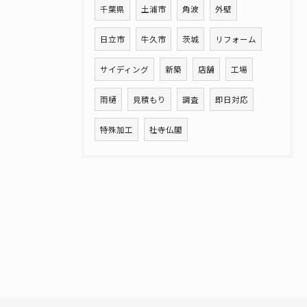
千葉県
土浦市
角波
外壁
日立市
牛久市
茨城
リフォーム
サイディング
新築
店舗
工場
雨樋
見積もり
調査
即日対応
特殊加工
社寺仏閣