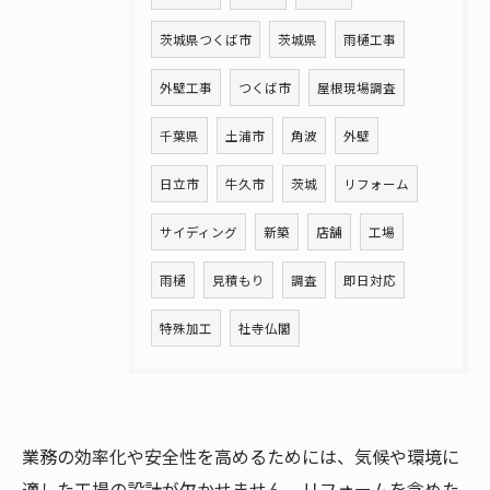
茨城県つくば市
茨城県
雨樋工事
外壁工事
つくば市
屋根現場調査
千葉県
土浦市
角波
外壁
日立市
牛久市
茨城
リフォーム
サイディング
新築
店舗
工場
雨樋
見積もり
調査
即日対応
特殊加工
社寺仏閣
業務の効率化や安全性を高めるためには、気候や環境に
適した工場の設計が欠かせません。リフォームを含めた